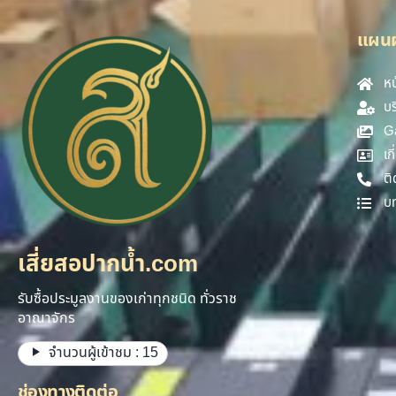
แผนผั
หน
บร
Ga
เก
ติ
บ
เสี่ยสอปากน้ำ.com
รับซื้อประมูลงานของเก่าทุกชนิด ทั่วราช
อาณาจักร
จำนวนผู้เข้าชม :
15
ช่องทางติดต่อ