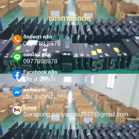
ช่องทางติดต่อ
ติดต่อเรา คลิก
097 789 8978
แอดไลน์ คลิก
0977898978
Facebook คลิก
เสี่ย ส.ปากน้ำ
ส่งข้อความ
เสี่ย ส.ปากน้ำ
Email
Sorapong.panyamas2522@gmail.com